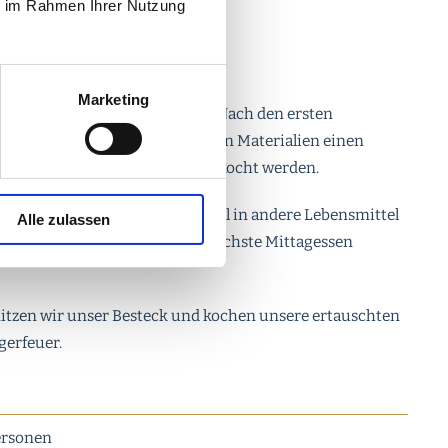
ie im Rahmen Ihrer Nutzung
CRUSOE
Marketing
 Einführung ins Kanufahren. Nach den ersten
us zwei Kanus und verschiedenen Materialien einen
en kann auf dem Katamaran gekocht werden.
m Waldschulheim sollen Äpfel in andere Lebensmittel
Alle zulassen
getauscht werden, damit das nächste Mittagessen
tzen wir unser Besteck und kochen unsere ertauschten
gerfeuer.
Personen