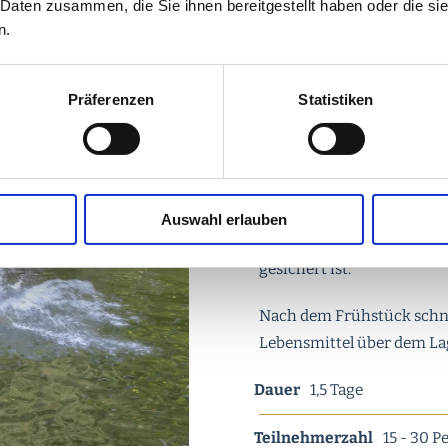
 Daten zusammen, die Sie ihnen bereitgestellt haben oder die s
n.
ROBINSON 
Präferenzen
Statistiken
Die Kinder bekommen eine
Probefahrten bauen wir a
Katamaran. Das Mittagess
Während der Wanderung zu
Auswahl erlauben
(Spaghetti/Tomatensoße) 
gesichert ist.
Nach dem Frühstück schni
Lebensmittel über dem La
Dauer
1,5 Tage
Teilnehmerzahl
15 - 30 